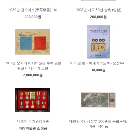
1939년 천초약보(天草藥報) 1매
1908년 개국 50년 쌍육 (일본)
200,000원
200,000원
1901년 오사카 아사히신문 부록 일본
2025년 한국화폐가격도록 - 오성K&C
황실 어제·어가 도판
30,000원
2,000,000원
대한제국 기념장 9종
대한민국임시정부 100원권 독립공채/
미품~극미품
거창박물관 소장품