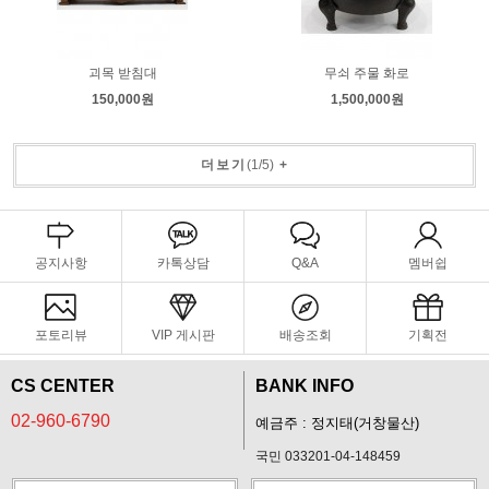
괴목 받침대
무쇠 주물 화로
150,000원
1,500,000원
더보기
(
1
/
5
)
+
공지사항
카톡상담
Q&A
멤버쉽
포토리뷰
VIP 게시판
배송조회
기획전
CS CENTER
BANK INFO
02-960-6790
예금주 : 정지태(거창물산)
국민 033201-04-148459