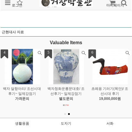
로그인
회원가입
주문조회
마이페이지
근현대사 자료
Valuable Items
1
2
3
백자철화매죽문호/ 조선
대모함
청화백자운용문병/ 조선
시대 후기
별도문의
시대
25,000,000원
별도문의
생활용품
도자기
서화