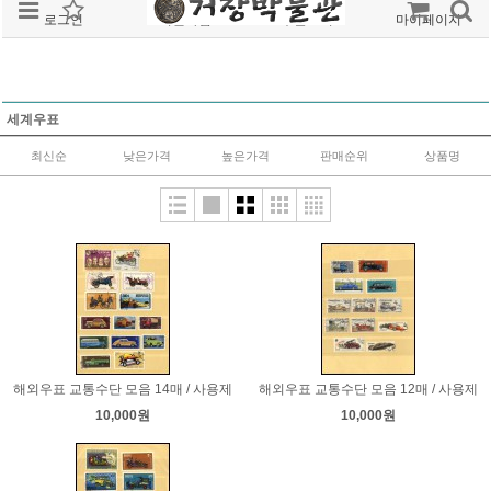
로그인
회원가입
주문조회
마이페이지
세계우표
최신순
낮은가격
높은가격
판매순위
상품명
해외우표 교통수단 모음 14매 / 사용제
해외우표 교통수단 모음 12매 / 사용제
10,000원
10,000원