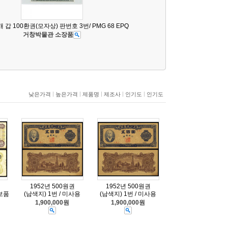
개 갑 100환권(모자상) 판번호 3번/ PMG 68 EPQ
거창박물관 소장품
|
|
|
|
|
낮은가격
높은가격
제품명
제조사
인기도
인기도
1952년 500원권
1952년 500원권
 보품
(남색지) 1번 / 미사용
(남색지) 1번 / 미사용
1,900,000원
1,900,000원