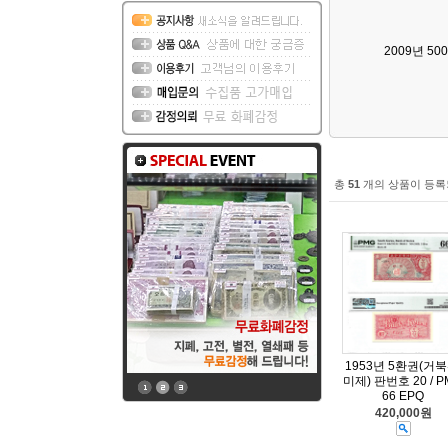
2009년 50
총
51
개의 상품이 등록
1953년 5환권(거북
미제) 판번호 20 / P
66 EPQ
420,000원