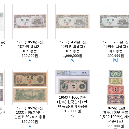
립문)
4286(1953년) 신
4287(1954년) 신
4288(1955년) 신
64
10환권-백색지/
10환권-백색지 /
10환권-백색지 /
미사용품
미사용품
미사용품
380,000원
1,000,000원
480,000원
1950년 1000원권
(한복)-한국인쇄 / AU
86등급-준미사용품
권
4285(1952년) 신
1945년 소련
150,000원
미사용
1000원권(좌이박)
홍군사령부 군표
판번호 20 / 미사용품
1,5,10,100위안 
(4종세트)
130,000원
255,000원