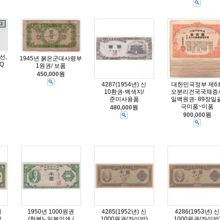
선,
1945년 붉은군대사령부
PQ
1원권/ 보품
450,000원
4287(1954년) 신
대한민국정부 제6
10환권-백색지/
오분리건국국채증
준미사용품
일백원권- 89장일괄
극미품~미품
480,000원
900,000원
권
1950년 1000원권
4285(1952년) 신
4286(1953년) 신
/
(한복)- 일본인쇄 /
1000원권(좌이박)
1000원권(좌이박