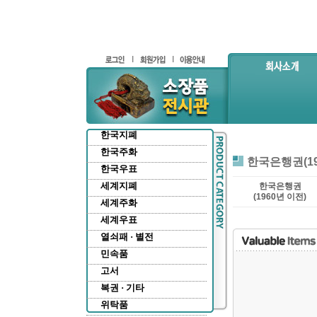
한국지폐
한국주화
한국은행권(19
한국우표
세계지폐
한국은행권
(1960년 이전)
세계주화
세계우표
열쇠패 · 별전
민속품
고서
복권 · 기타
위탁품