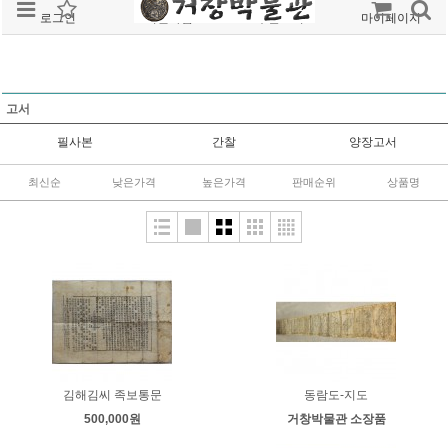
로그인
회원가입
주문조회
마이페이지
고서
필사본
간찰
양장고서
최신순
낮은가격
높은가격
판매순위
상품명
김해김씨 족보통문
동람도-지도
500,000원
거창박물관 소장품