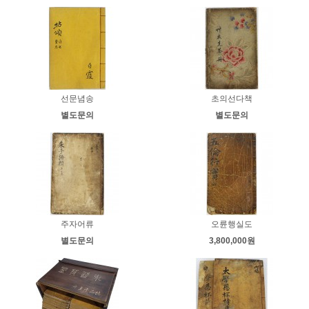
선문념송
초의선다책
별도문의
별도문의
주자어류
오륜행실도
별도문의
3,800,000원