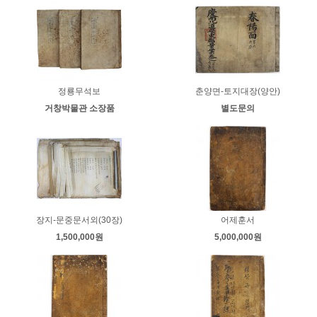
정룡무석보
춘양면-토지대장(양안)
거창박물관 소장품
별도문의
장지-문중문서외(30장)
어제훈서
1,500,000원
5,000,000원