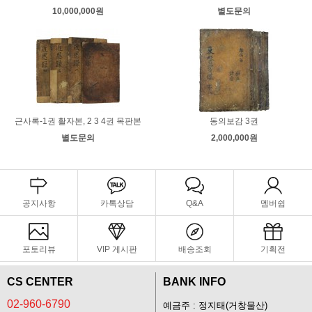
10,000,000원
별도문의
근사록-1권 활자본, 2 3 4권 목판본
동의보감 3권
별도문의
2,000,000원
공지사항
카톡상담
Q&A
멤버쉽
포토리뷰
VIP 게시판
배송조회
기획전
CS CENTER
BANK INFO
02-960-6790
예금주 : 정지태(거창물산)