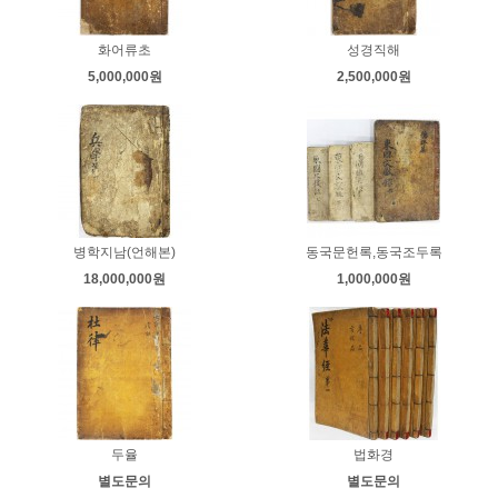
화어류초
성경직해
5,000,000원
2,500,000원
병학지남(언해본)
동국문헌록,동국조두록
18,000,000원
1,000,000원
두율
법화경
별도문의
별도문의