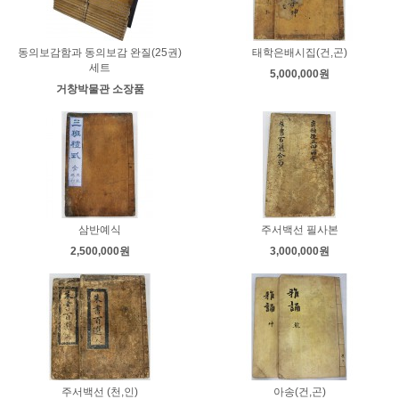
동의보감함과 동의보감 완질(25권)
태학은배시집(건,곤)
세트
5,000,000원
거창박물관 소장품
삼반예식
주서백선 필사본
2,500,000원
3,000,000원
주서백선 (천,인)
아송(건,곤)