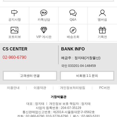
공지사항
카톡상담
Q&A
멤버쉽
포토리뷰
VIP 게시판
배송조회
기획전
CS CENTER
BANK INFO
02-960-6790
예금주 : 정지태(거창물산)
국민 033201-04-148459
고객센터 연결
비회원 1:1 문의
이용안내
이용약관
개인정보처리방침
PC버전
거창박물관
대표 : 정지태 ㅣ 개인정보 보호 책임자 : 정지태
사업자 등록번호 : 204-07-35129
통신판매업신고번호 : 제2014-서울동대문구-0562호
전화 : 02-960-6790, 010-3778-6790 ㅣ 팩스 : 02-963-5331