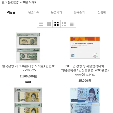
한국은행권(1960년 이후)
최신순
낮은가격
높은가격
판매순위
상품명
한국은행 개 500환(세종 오백환) 판번호
2018년 평창 동계올림픽대회
8 / PMG 25
기념은행권 / 낱장은행권(2000원권)
AAA 00 포인트
2,500,000원
35,000원