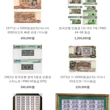
1977년 나 5000원권(2차) 바나아
한국은행 만원권 1차~6차 7매 / PMG
0000포인트 빠른 번호 / 미사용
64~68 등급
450,000원
1,300,000원
1962년 한국은행 영제 5원권 보충권
1973년 가 10000원권(1차) 가다나
스타노트 / PMG 65등급 EPQ
03포인트 / 미사용급
580,000원
220,000원