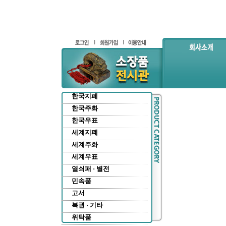
한국지폐
한국주화
한국우표
세계지폐
세계주화
세계우표
열쇠패 · 별전
민속품
고서
복권 · 기타
위탁품