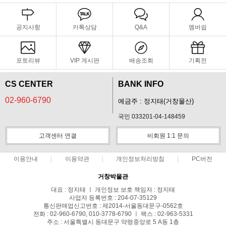
공지사항
카톡상담
Q&A
멤버쉽
포토리뷰
VIP 게시판
배송조회
기획전
CS CENTER
BANK INFO
02-960-6790
예금주 : 정지태(거창물산)
국민 033201-04-148459
고객센터 연결
비회원 1:1 문의
이용안내
이용약관
개인정보처리방침
PC버전
거창박물관
대표 : 정지태 ㅣ 개인정보 보호 책임자 : 정지태
사업자 등록번호 : 204-07-35129
통신판매업신고번호 : 제2014-서울동대문구-0562호
전화 : 02-960-6790, 010-3778-6790 ㅣ 팩스 : 02-963-5331
주소 : 서울특별시 동대문구 약령중앙로 5 A동 1층