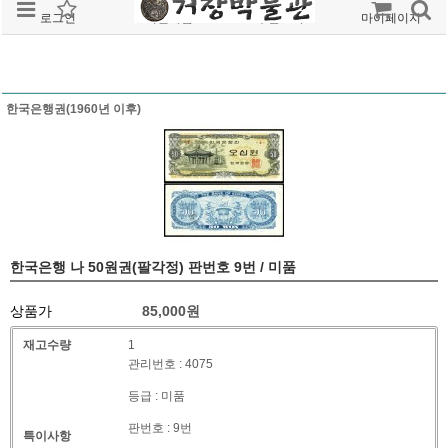
로그인
회원가입
주문조회
마이페이지
한국은행권(1960년 이후)
한국은행 나 50원권(팔각정) 판번호 9번 / 미품
상품가
85,000
원
재고수량
1
관리번호 : 4075
등급 : 미품
판번호 : 9번
특이사항