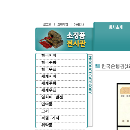
한국지폐
한국주화
한국은행권(19
한국우표
세계지폐
세계주화
세계우표
열쇠패 · 별전
민속품
고서
복권 · 기타
위탁품