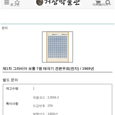
로그인
회원가입
주문조회
마이페이지
전지
제1차 그라비아 보통 7원 태극기 견본우표(전지) / 1969년
별도 문의
재고수량
1
제품코드 : 2J999-2
특이사항
도감번호 : 256
발행년도 : 1969년