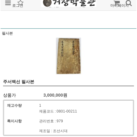
로그인
회원가입
주문조회
마이페이지
필사본
주서백선 필사본
상품가
3,000,000
원
재고수량
1
제품코드 : 0801-00211
특이사항
관리번호 : 979
제조일 : 조선시대