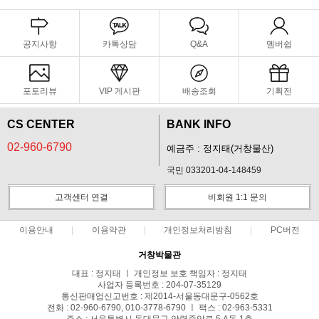
공지사항
카톡상담
Q&A
멤버쉽
포토리뷰
VIP 게시판
배송조회
기획전
CS CENTER
BANK INFO
02-960-6790
예금주 : 정지태(거창물산)
국민 033201-04-148459
고객센터 연결
비회원 1:1 문의
이용안내
이용약관
개인정보처리방침
PC버전
거창박물관
대표 : 정지태 ㅣ 개인정보 보호 책임자 : 정지태
사업자 등록번호 : 204-07-35129
통신판매업신고번호 : 제2014-서울동대문구-0562호
전화 : 02-960-6790, 010-3778-6790 ㅣ 팩스 : 02-963-5331
주소 : 서울특별시 동대문구 약령중앙로 5 A동 1층