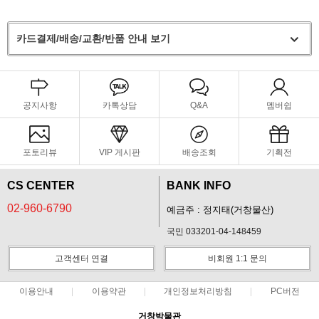
카드결제/배송/교환/반품 안내 보기
공지사항
카톡상담
Q&A
멤버쉽
포토리뷰
VIP 게시판
배송조회
기획전
CS CENTER
BANK INFO
02-960-6790
예금주 : 정지태(거창물산)
국민 033201-04-148459
고객센터 연결
비회원 1:1 문의
이용안내
이용약관
개인정보처리방침
PC버전
거창박물관