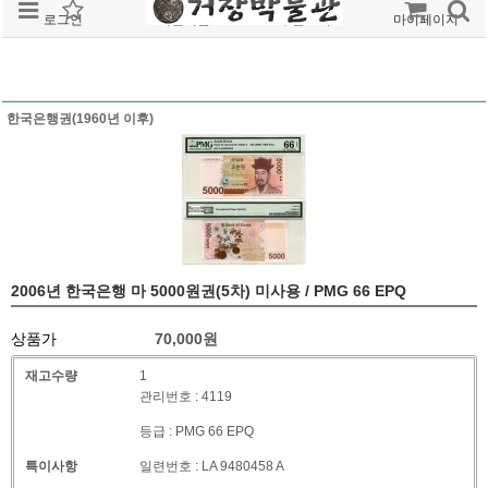
로그인
회원가입
주문조회
마이페이지
한국은행권(1960년 이후)
2006년 한국은행 마 5000원권(5차) 미사용 / PMG 66 EPQ
상품가
70,000
원
재고수량
1
관리번호 : 4119
등급 : PMG 66 EPQ
특이사항
일련번호 : LA 9480458 A