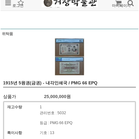
로그인
회원가입
주문조회
마이페이지
위탁품
1915년 5원권(금권) - 내각인쇄국 / PMG 66 EPQ
상품가
25,000,000
원
재고수량
1
관리번호 : 5032
등급 : PMG 66 EPQ
특이사항
기호 : 13