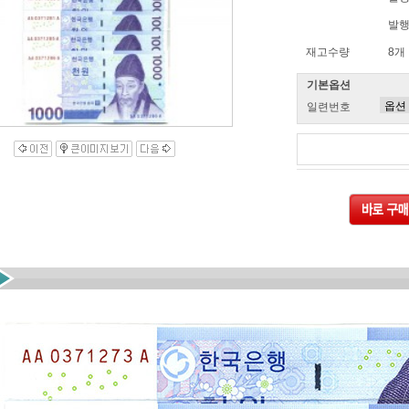
발행
재고수량
8개
기본옵션
일련번호