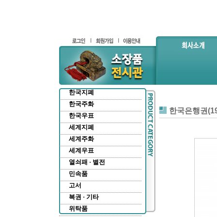
한국지폐
한국주화
한국은행권(19
한국우표
세계지폐
세계주화
세계우표
열쇠패 · 별전
민속품
고서
복권 · 기타
위탁품