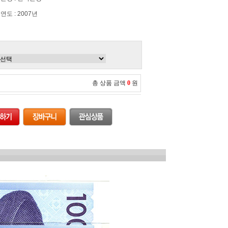
연도 : 2007년
총 상품 금액
0
원