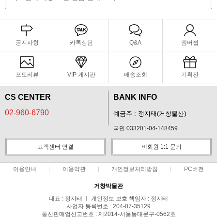
공지사항
카톡상담
Q&A
멤버쉽
포토리뷰
VIP 게시판
배송조회
기획전
CS CENTER
BANK INFO
02-960-6790
예금주 : 정지태(거창물산)
국민 033201-04-148459
고객센터 연결
비회원 1:1 문의
이용안내
이용약관
개인정보처리방침
PC버전
거창박물관
대표 : 정지태 ㅣ 개인정보 보호 책임자 : 정지태
사업자 등록번호 : 204-07-35129
통신판매업신고번호 : 제2014-서울동대문구-0562호