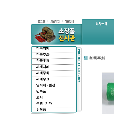
한국지폐
한국주화
현행주화
한국우표
세계지폐
세계주화
세계우표
열쇠패 · 별전
민속품
고서
복권 · 기타
위탁품