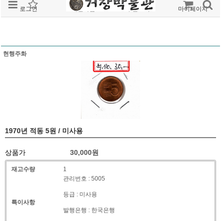
로그인
회원가입
주문조회
마이페이지
현행주화
1970년 적동 5원 / 미사용
상품가
30,000
원
재고수량
1
관리번호 : 5005
등급 : 미사용
특이사항
발행은행 : 한국은행