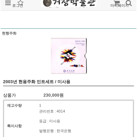
로그인
회원가입
주문조회
마이페이지
현행주화
2003년 현용주화 민트세트 / 미사용
상품가
230,000
원
재고수량
1
관리번호 : 4014
등급 : 미사용
특이사항
발행은행 : 한국은행