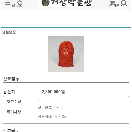
로그인
회원가입
주문조회
마이페이지
생활용품
산호불두
상품가
2,500,000
원
재고수량
1
관리번호 : 3965
특이사항
제조연대 : 조선후기
산호불두