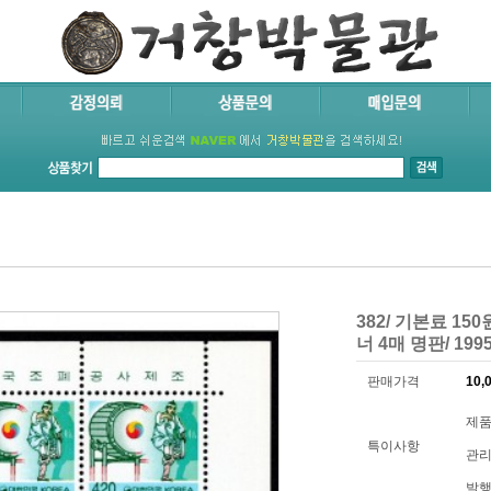
382/ 기본료 15
너 4매 명판/ 199
판매가격
10,
제품코
특이사항
관리
발행년