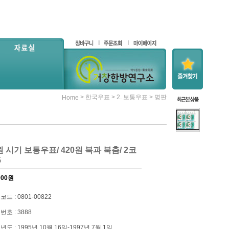
>
>
>
한국우표
2. 보통우표
명판
Home
0원 시기 보통우표/ 420원 북과 북춤/ 2코
5
000
원
드 : 0801-00822
번호 : 3888
도 : 1995년 10월 16일-1997년 7월 1일