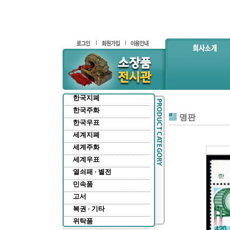
한국지폐
한국주화
명판
한국우표
세계지폐
세계주화
세계우표
열쇠패 · 별전
민속품
고서
복권 · 기타
위탁품