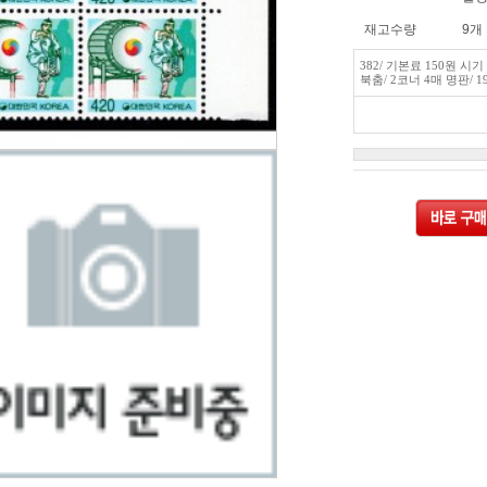
재고수량
9개
382/ 기본료 150원 시
북춤/ 2코너 4매 명판/ 1