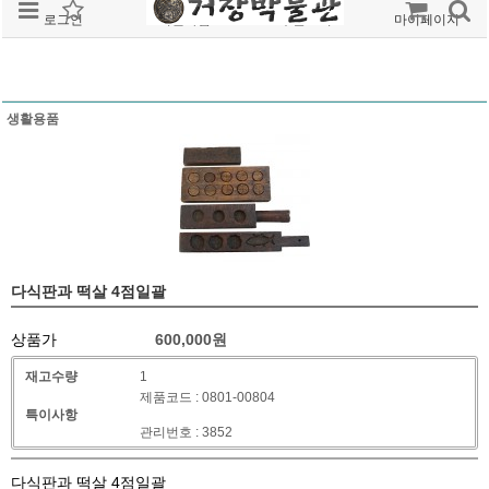
로그인
회원가입
주문조회
마이페이지
생활용품
다식판과 떡살 4점일괄
상품가
600,000
원
재고수량
1
제품코드 : 0801-00804
특이사항
관리번호 : 3852
다식판과 떡살 4점일괄