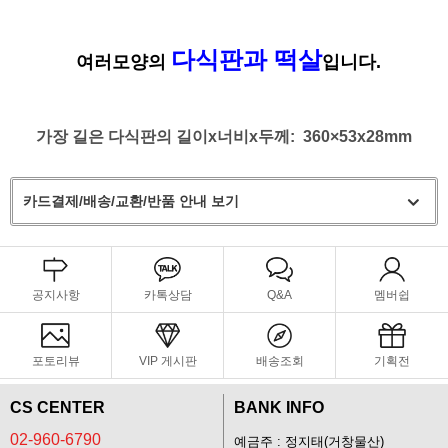
다식판과 떡살
여러모양의
입니다.
가장 길은 다식판의 길이
x너비
x두께
: 360
×53
x28
mm
카드결제/배송/교환/반품 안내 보기
공지사항
카톡상담
Q&A
멤버쉽
포토리뷰
VIP 게시판
배송조회
기획전
CS CENTER
BANK INFO
02-960-6790
예금주 : 정지태(거창물산)