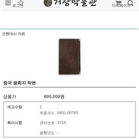
로그인
회원가입
주문조회
마이페이지
근현대사 자료
중국 왕희지 탁본
상품가
800,000
원
재고수량
1
제품코드 : 0801-00765
특이사항
관리번호 : 3715
발행년도 : -