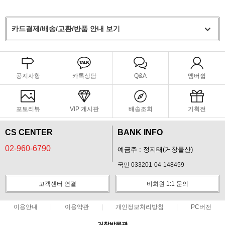
카드결제/배송/교환/반품 안내 보기
공지사항
카톡상담
Q&A
멤버쉽
포토리뷰
VIP 게시판
배송조회
기획전
CS CENTER
BANK INFO
02-960-6790
예금주 : 정지태(거창물산)
국민 033201-04-148459
고객센터 연결
비회원 1:1 문의
이용안내
이용약관
개인정보처리방침
PC버전
거창박물관