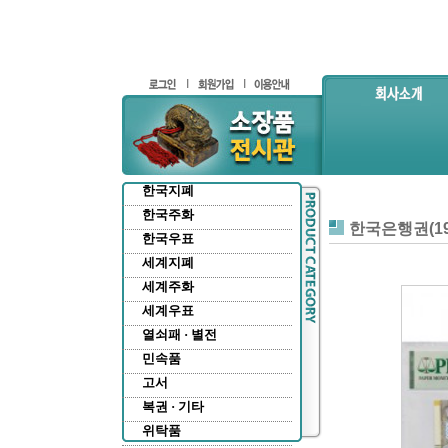
한국지폐
한국주화
한국은행권(19
한국우표
세계지폐
세계주화
세계우표
열쇠패 · 별전
민속품
고서
복권 · 기타
위탁품