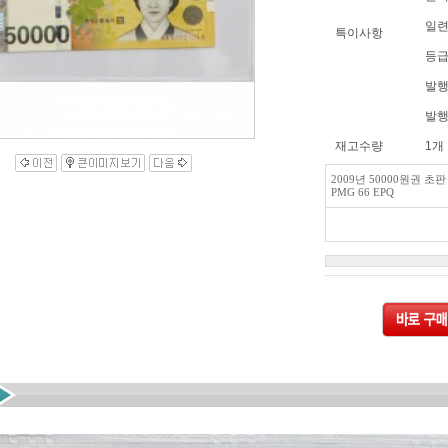
일련번
특이사항
등급 
발행
발행
재고수량
1개
2009년 50000원권 초판 
PMG 66 EPQ