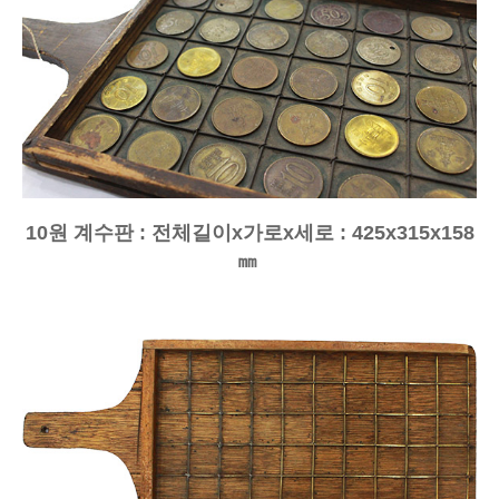
10원 계수판 : 전체길이x가로
x세로
: 425
x315
x158
㎜