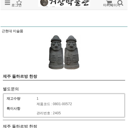
로그인
회원가입
주문조회
마이페이지
근현대 미술품
제주 돌하르방 한쌍
별도문의
재고수량
1
제품코드 : 0801-00572
특이사항
관리번호 : 2405
제주 돌하르방 한쌍