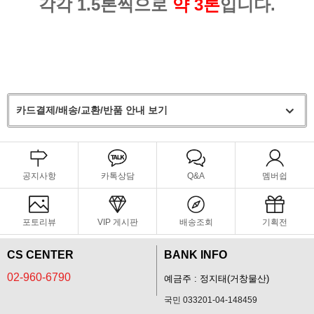
각각 1.5톤씩으로
약 3톤
입니다.
카드결제/배송/교환/반품 안내 보기
공지사항
카톡상담
Q&A
멤버쉽
포토리뷰
VIP 게시판
배송조회
기획전
CS CENTER
BANK INFO
02-960-6790
예금주 : 정지태(거창물산)
국민 033201-04-148459