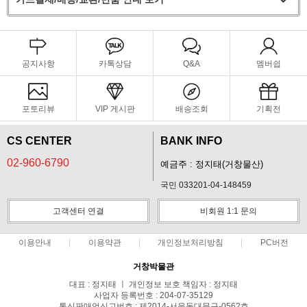
공지사항
카톡상담
Q&A
멤버쉽
포토리뷰
VIP 게시판
배송조회
기획전
CS CENTER
BANK INFO
02-960-6790
예금주 : 정지태(거창물산)
국민 033201-04-148459
고객센터 연결
비회원 1:1 문의
이용안내
이용약관
개인정보처리방침
PC버전
거창박물관
대표 : 정지태 ㅣ 개인정보 보호 책임자 : 정지태
사업자 등록번호 : 204-07-35129
통신판매업신고번호 : 제2014-서울동대문구-0562호