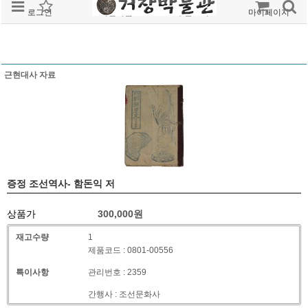
로그인
회원가입
주문조회
마이페이지
근현대사 자료
증정 조선역사- 함돈익 저
상품가
300,000
원
재고수량
1
제품코드 : 0801-00556
특이사항
관리번호 : 2359
간행사 : 조선문화사