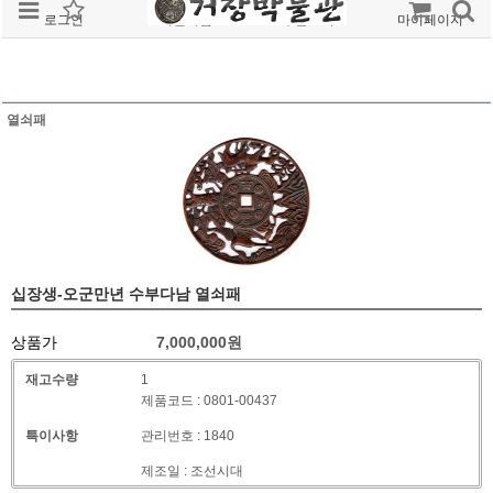
로그인
회원가입
주문조회
마이페이지
열쇠패
십장생-오군만년 수부다남 열쇠패
상품가
7,000,000
원
재고수량
1
제품코드 : 0801-00437
특이사항
관리번호 : 1840
제조일 : 조선시대