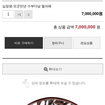
십장생-오군만년 수부다남 열쇠패
7,000,000
원
+1
-1
7,000,000
총 상품 금액
원
바로 구매하기
장바구니
관심상품
확대보기
상세 정보를 확대해 보실 수 있습니다