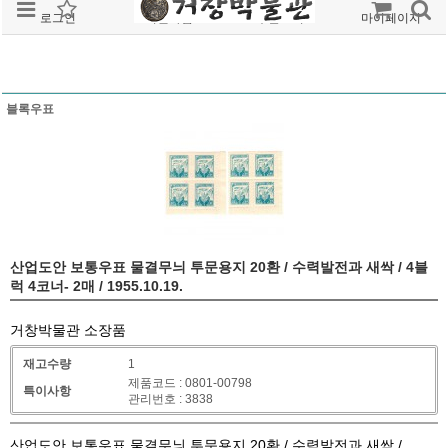
로그인
회원가입
주문조회
마이페이지
블록우표
산업도안 보통우표 물결무늬 투문용지 20환 / 수력발전과 새싹 / 4블
럭 4코너- 2매 / 1955.10.19.
거창박물관 소장품
재고수량
1
제품코드 : 0801-00798
특이사항
관리번호 : 3838
산업도안 보통우표 물결무늬 투문용지 20환 / 수력발전과 새싹 /