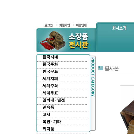
한국지폐
한국주화
필사본
한국우표
세계지폐
세계주화
세계우표
열쇠패 · 별전
민속품
고서
복권 · 기타
위탁품