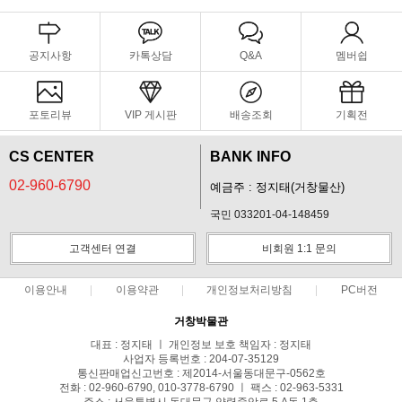
공지사항
카톡상담
Q&A
멤버쉽
포토리뷰
VIP 게시판
배송조회
기획전
CS CENTER
BANK INFO
02-960-6790
예금주 : 정지태(거창물산)
국민 033201-04-148459
고객센터 연결
비회원 1:1 문의
이용안내
이용약관
개인정보처리방침
PC버전
거창박물관
대표 : 정지태 ㅣ 개인정보 보호 책임자 : 정지태
사업자 등록번호 : 204-07-35129
통신판매업신고번호 : 제2014-서울동대문구-0562호
전화 : 02-960-6790, 010-3778-6790 ㅣ 팩스 : 02-963-5331
주소 : 서울특별시 동대문구 약령중앙로 5 A동 1층