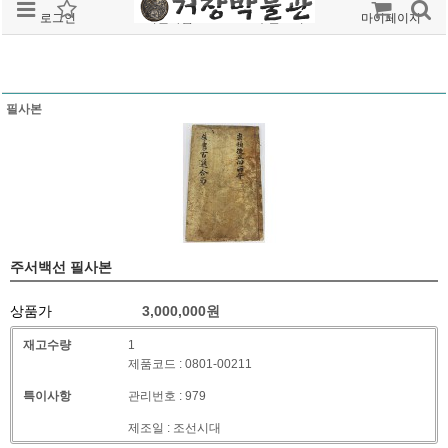
로그인
회원가입
주문조회
마이페이지
필사본
주서백선 필사본
상품가
3,000,000
원
재고수량
1
제품코드 : 0801-00211
특이사항
관리번호 : 979
제조일 : 조선시대