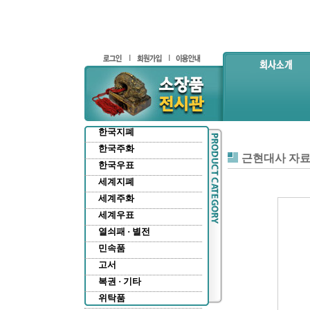
한국지폐
한국주화
근현대사 자
한국우표
세계지폐
세계주화
세계우표
열쇠패 · 별전
민속품
고서
복권 · 기타
위탁품