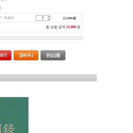
개
7 - 오성사
25,000
원
총 상품 금액
25,000
원