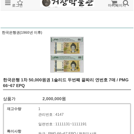
로그인
회원가입
주문조회
마이페이지
한국은행권(1960년 이후)
한국은행 1차 50,000원권 1솔리드 두번째 끝짜리 연번호 7매 / PMG
66~67 EPQ
상품가
2,000,000
원
재고수량
1
관리번호 : 4147
일련번호 : 1111131~1111191
특이사항
등급 : PMG 66~67 EPQ / 완전미사용