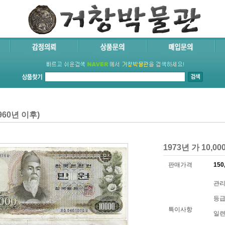
60년 이후)
1973년 가 10,0
판매가격
150
관리
등급
특이사항
일련