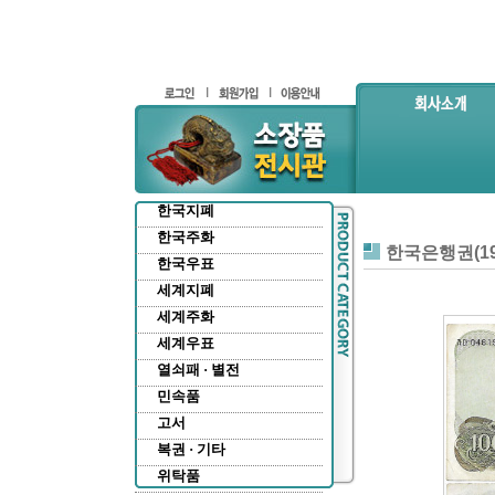
한국지폐
한국주화
한국은행권(19
한국우표
세계지폐
세계주화
세계우표
열쇠패 · 별전
민속품
고서
복권 · 기타
위탁품