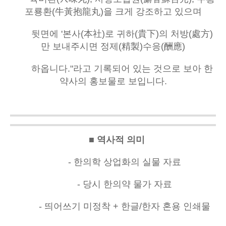
포룡환(牛黃抱龍丸)을 크게 강조하고 있으며
뒷면에 '본사(本社)로 귀하(貴下)의 처방(處方)
만 보내주시면 정제(精製)수응(酬應)
하옵니다."라고 기록되어 있는 것으로 보아 한
약사의 홍보물로 보입니다.
■ 역사적 의미
- 한의학 상업화의 실물 자료
- 당시 한의약 물가 자료
- 띄어쓰기 미정착 + 한글/한자 혼용 인쇄물