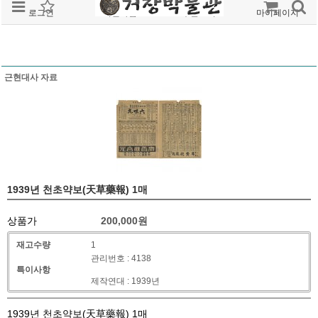
로그인
회원가입
주문조회
마이페이지
근현대사 자료
1939년 천초약보(天草藥報) 1매
상품가
200,000
원
재고수량
1
관리번호 : 4138
특이사항
제작연대 : 1939년
1939년 천초약보(天草藥報) 1매