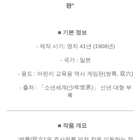
판"
■ 기본 정보
- 제작 시기: 명치 41년 (1908년)
- 국가 : 일본
- 용도 : 어린이 교육용 역사 게임판(쌍륙, 双六)
- 출처 : 「소년세계(少年世界)」 신년 대형 부
록
■ 작품 개요
‘쌍륙(双六)’은 주사위를 던져 칸을 이동하는 전