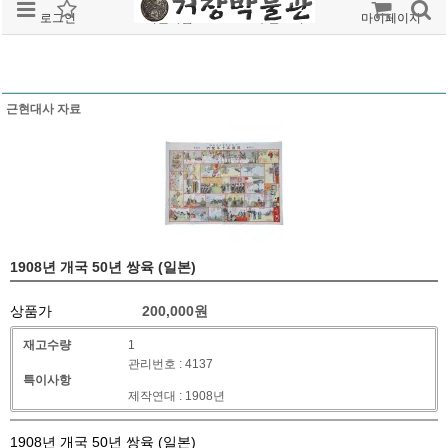
로그인
회원가입
주문조회
마이페이지
근현대사 자료
1908년 개국 50년 쌍육 (일본)
상품가
200,000
원
재고수량
1
관리번호 : 4137
특이사항
제작연대 : 1908년
1908년 개국 50년 쌍육 (일본)