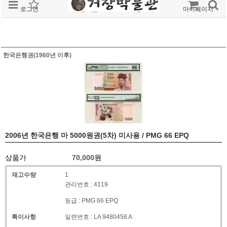
로그인
회원가입
주문조회
마이페이지
한국은행권(1960년 이후)
2006년 한국은행 마 5000원권(5차) 미사용 / PMG 66 EPQ
상품가
70,000
원
재고수량
1
관리번호 : 4119
등급 : PMG 66 EPQ
특이사항
일련번호 : LA 9480458 A