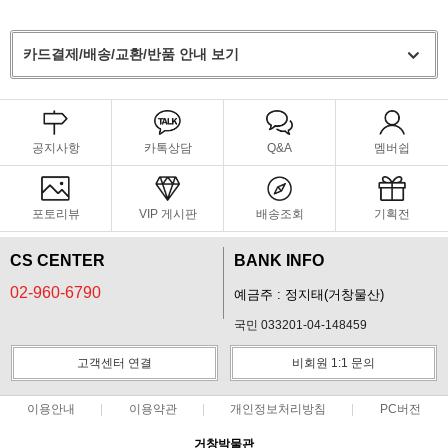
카드결제/배송/교환/반품 안내 보기
공지사항
카톡상담
Q&A
멤버쉽
포토리뷰
VIP 게시판
배송조회
기획전
CS CENTER
BANK INFO
02-960-6790
예금주 : 정지태(거창물산)
국민 033201-04-148459
고객센터 연결
비회원 1:1 문의
이용안내
이용약관
개인정보처리방침
PC버전
거창박물관