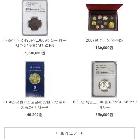
대조선 개국 495년(1886년) 십문 청동
2007년 한국의 옛주화
시주화/ NGC AU 53 BN
130,000원
6,000,000원
2014년 프란치스코교황 방한 기념주화-
1981년 특년도 100원화 / NGC MS 65 /
황동화/ 미사용품
미사용
49,500원
250,000원
더보기
(
1
/
14
)
+