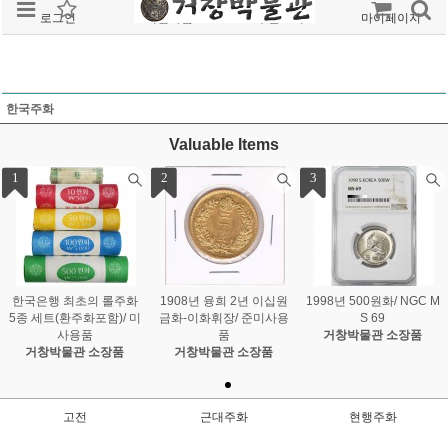
로그인
회원가입
주문조회
마이페이지
한국주화
Valuable Items
1
2
3
한국은행 최초의 롤주화
1908년 융희 2년 이십원
1998년 500원화/ NGC M
5종 세트(환주화포함)/ 미
금화-이화휘장/ 준미사용
S 69
사용품
품
거창박물관 소장품
거창박물관 소장품
거창박물관 소장품
고전
근대주화
현행주화