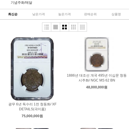
기념주화/메달
최신순
낮은가격
높은가격
판매순위
상품명
1886년 대조선 개국 495년 이십문 청동
시주화/ NGC MS 62 BN
48,000,000원
광무 6년 독수리 1전 청동화/ XF
DETAILS(극미품)
75,000,000원